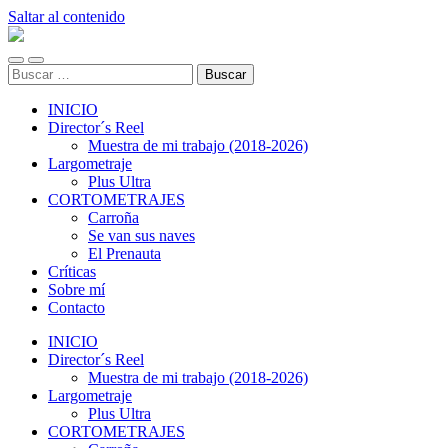
Saltar al contenido
Elías
Pérez
Alternar
Alternar
Buscar:
el
el
menú
campo
INICIO
móvil
de
búsqueda
Director´s Reel
Muestra de mi trabajo (2018-2026)
Largometraje
Plus Ultra
CORTOMETRAJES
Carroña
Se van sus naves
El Prenauta
Críticas
Sobre mí
Contacto
INICIO
Director´s Reel
Muestra de mi trabajo (2018-2026)
Largometraje
Plus Ultra
CORTOMETRAJES