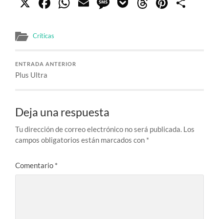
X
Facebook
WhatsApp
Email
Message
Pocket
Threads
Pinter
Com
Críticas
ENTRADA ANTERIOR
Plus Ultra
Deja una respuesta
Tu dirección de correo electrónico no será publicada.
Los
campos obligatorios están marcados con
*
Comentario
*