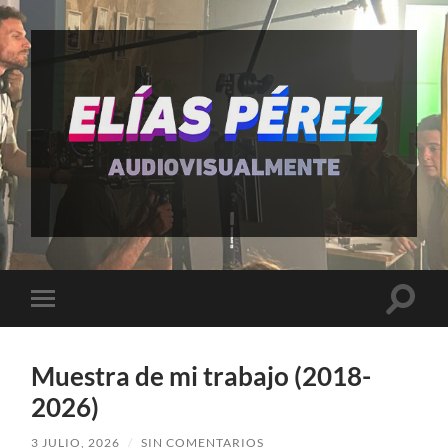
Elías
Pérez
Altern
Alternar
el
el
campo
menú
de
móvil
búsqu
Muestra de mi trabajo (2018-
2026)
3 JULIO, 2026
/
SIN COMENTARIOS