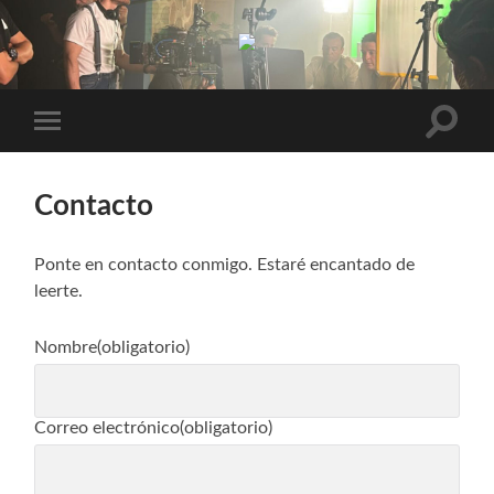
Elías
Pérez
Altern
Alternar
el
el
campo
menú
de
móvil
búsqu
Contacto
Ponte en contacto conmigo. Estaré encantado de
leerte.
Nombre
(obligatorio)
Correo electrónico
(obligatorio)