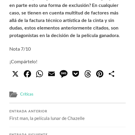
en parte esto una forma de exclusión?
En cualquier
caso, se tienen en cuenta multitud de factores más
allá de la factura técnico artística de la cinta y sin
dudas, estos elementos anteriormente citados, son
.
protagonistas en la decisión de la película ganadora
Nota 7/10
¡Compártelo!
X
Facebook
WhatsApp
Email
Message
Pocket
Threads
Pinter
Com
Críticas
ENTRADA ANTERIOR
First man, la película lunar de Chazelle