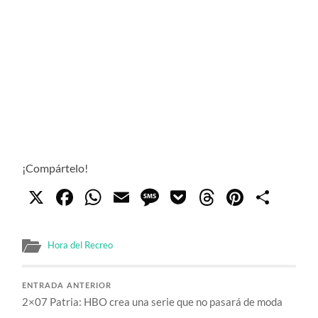
¡Compártelo!
X
Facebook
WhatsApp
Email
Message
Pocket
Threads
Pinter
Com
Hora del Recreo
ENTRADA ANTERIOR
2×07 Patria: HBO crea una serie que no pasará de moda