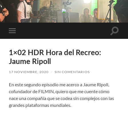
Elías
Pérez
Altern
Alternar
el
el
campo
menú
de
móvil
búsqu
1×02 HDR Hora del Recreo:
Jaume Ripoll
17 NOVIEMBRE, 2020
/
SIN COMENTARIOS
En este segundo episodio me acerco a Jaume Ripoll,
cofundador de FILMIN, quiero que me cuente cómo
nace una compañía que se codea sin complejos con las
grandes plataformas mundiales.